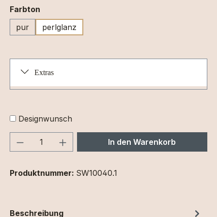
auswählen
Farbton
pur
perlglanz
Extras
Designwunsch
Produkt Anzahl: Gib den gewünschten We
In den Warenkorb
Produktnummer:
SW10040.1
Beschreibung