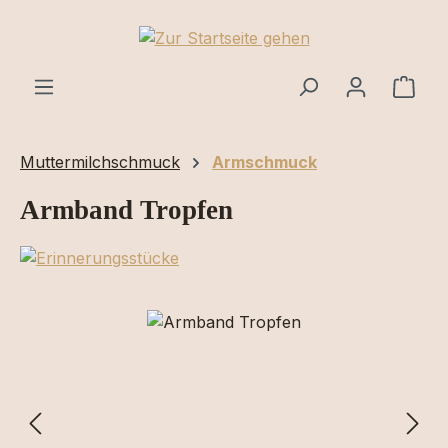
Zum Hauptinhalt springen
Ware
Muttermilchschmuck
Armschmuck
Armband Tropfen
Bildergalerie überspringen