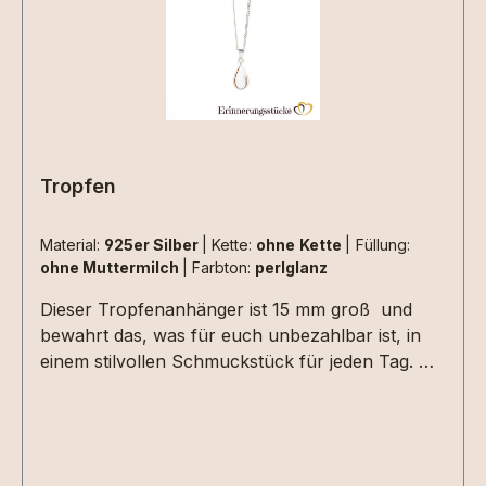
Tropfen
Material:
925er Silber
|
Kette:
ohne Kette
|
Füllung:
ohne Muttermilch
|
Farbton:
perlglanz
Dieser Tropfenanhänger ist 15 mm groß und
bewahrt das, was für euch unbezahlbar ist, in
einem stilvollen Schmuckstück für jeden Tag. Ob
Muttermilch, Haarsträhnen, Nabelschnur,
Plazenta oder persönliche DNA –
deine wertvollen Erinnerungen werden sorgfältig
und mit viel Liebe direkt in die Fassung