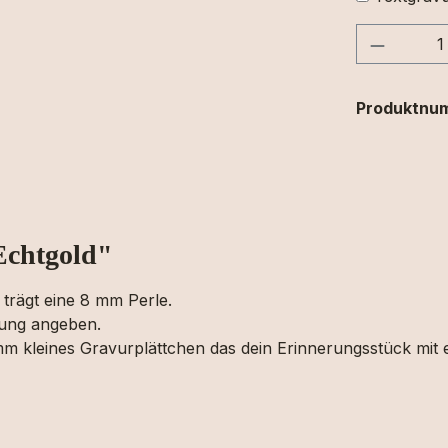
Produkt
Produktnu
Echtgold"
trägt eine 8 mm Perle.
llung angeben.
mm kleines Gravurplättchen das dein Erinnerungsstück mit 