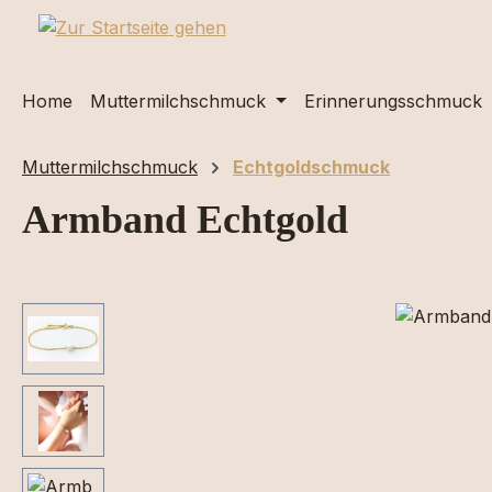
m Hauptinhalt springen
Zur Suche springen
Zur Hauptnavigation springen
Home
Muttermilchschmuck
Erinnerungsschmuck
Muttermilchschmuck
Echtgoldschmuck
Armband Echtgold
Bildergalerie überspringen