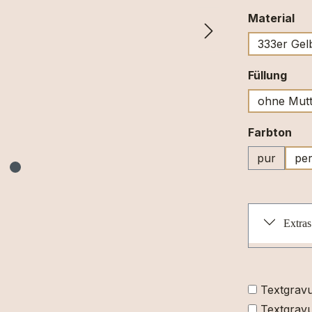
au
Material
333er Gel
aus
Füllung
ohne Mutt
au
Farbton
pur
per
Extras
Textgrav
Textgravu