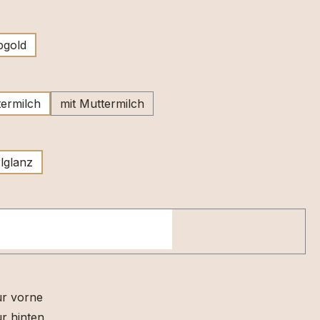
swählen
bgold
wählen
ermilch
mit Muttermilch
swählen
lglanz
ur vorne
r hinten