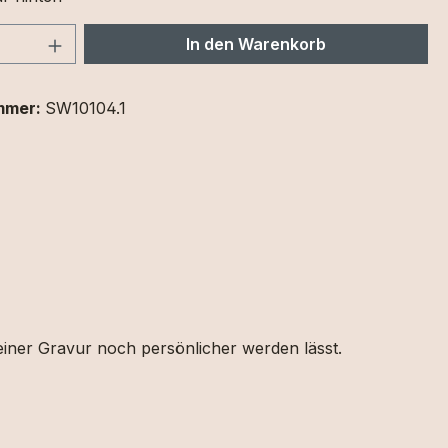
 Anzahl: Gib den gewünschten Wert ein 
In den Warenkorb
mmer:
SW10104.1
einer Gravur noch persönlicher werden lässt.