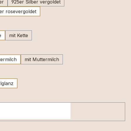
er
925er Silber vergoldet
er rosevergoldet
ählen
e
mit Kette
wählen
ermilch
mit Muttermilch
swählen
lglanz