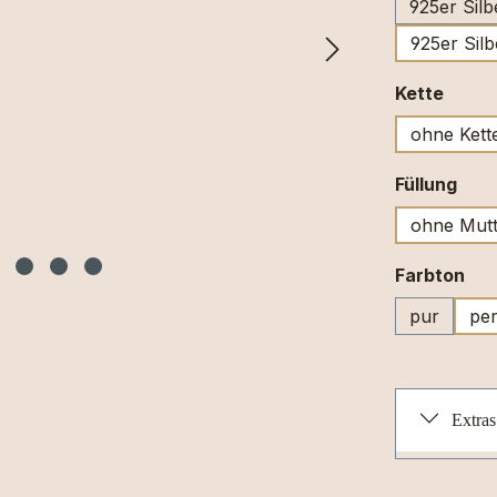
925er Silb
925er Silb
ausw
Kette
ohne Kett
aus
Füllung
ohne Mutt
au
Farbton
pur
per
Extras