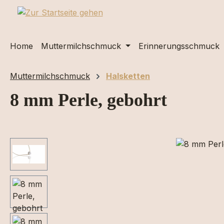
m Hauptinhalt springen
Zur Suche springen
Zur Hauptnavigation springen
Home
Muttermilchschmuck
Erinnerungsschmuck
Muttermilchschmuck
Halsketten
8 mm Perle, gebohrt
Bildergalerie überspringen