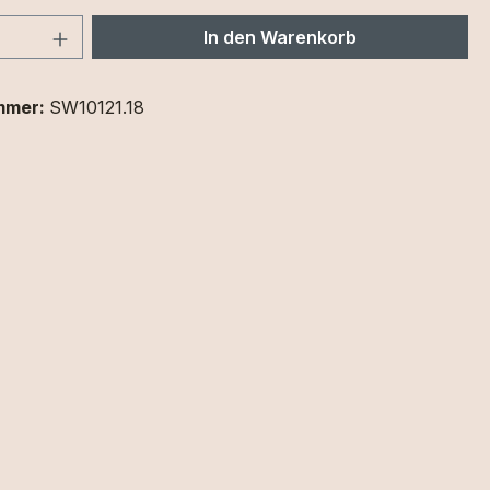
 Anzahl: Gib den gewünschten Wert ein 
In den Warenkorb
mmer:
SW10121.18