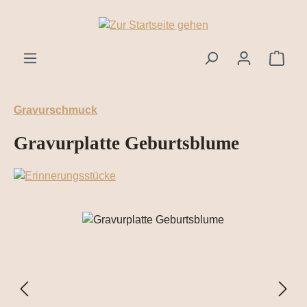
Zum Hauptinhalt springen
Ware
Gravurschmuck
Gravurplatte Geburtsblume
Bildergalerie überspringen