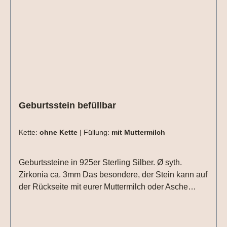
Geburtsstein befüllbar
Kette:
ohne Kette
|
Füllung:
mit Muttermilch
Geburtssteine in 925er Sterling Silber. Ø syth.
Zirkonia ca. 3mm Das besondere, der Stein kann auf
der Rückseite mit eurer Muttermilch oder Asche
befüllt werden.Hierzu bitte die Option - mit
Muttermilch - auswählen.Perfekt kombinierbar mit
einer Gravurplatte oder den Geburtsblumen.