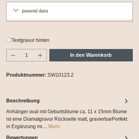
passend dazu
Textgravur hinten
Produkt Anzahl: Gib den gewünschten Wert e
In den Warenkorb
Produktnummer:
SW10123.2
Beschreibung
Anhänger oval mit Geburtsblume ca. 11 x 15mm Blume
ist eine Diamatgravur Rückseite matt, gravierbarPerfekt
in Ergänzung mi…
Mehr
Bewertungen