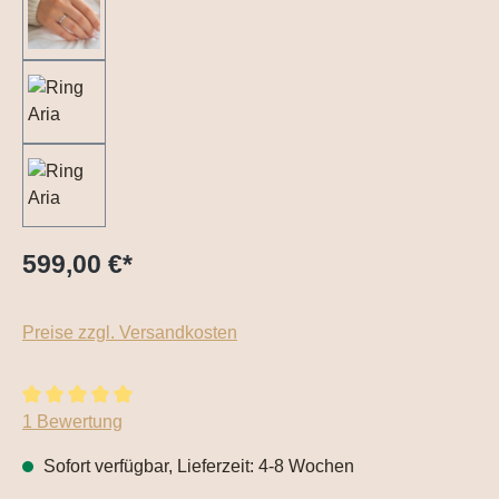
599,00 €
*
Preise zzgl. Versandkosten
Durchschnittliche Bewertung von 5 von 5 Sternen
1 Bewertung
Sofort verfügbar, Lieferzeit: 4-8 Wochen