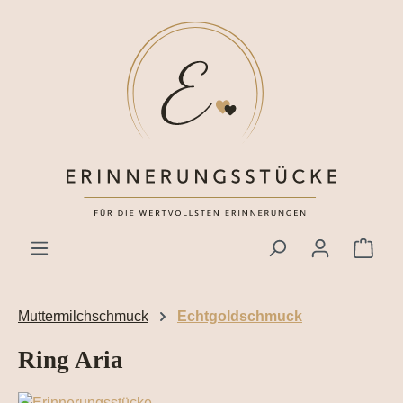
Zum Hauptinhalt springen
Ware
Muttermilchschmuck
Echtgoldschmuck
Ring Aria