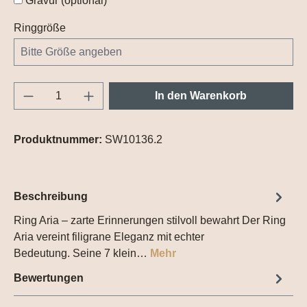
Gravur (optional)
Ringgröße
Produkt Anzahl: Gib den gewünschten Wert e
In den Warenkorb
Produktnummer:
SW10136.2
Beschreibung
Ring Aria – zarte Erinnerungen stilvoll bewahrt Der Ring
Aria vereint filigrane Eleganz mit echter
Bedeutung. Seine 7 klein…
Mehr
Bewertungen