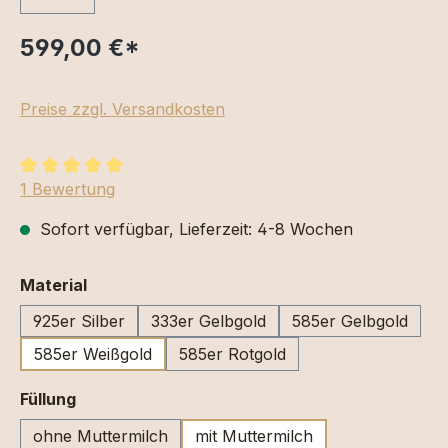
599,00 €
*
Preise zzgl. Versandkosten
Durchschnittliche Bewertung von 5 von 5 Sternen
1 Bewertung
Sofort verfügbar, Lieferzeit: 4-8 Wochen
auswählen
Material
925er Silber
333er Gelbgold
585er Gelbgold
585er Weißgold
585er Rotgold
auswählen
Füllung
ohne Muttermilch
mit Muttermilch