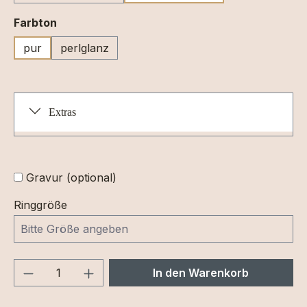
auswählen
Farbton
pur
perlglanz
Extras
Gravur (optional)
Ringgröße
Produkt Anzahl: Gib den gewünschten We
In den Warenkorb