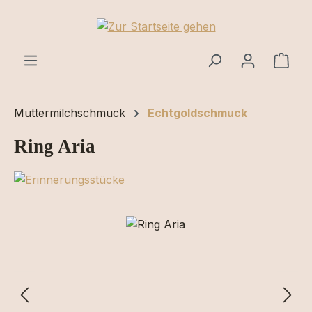
Zum Hauptinhalt springen
Ware
Muttermilchschmuck
Echtgoldschmuck
Ring Aria
Bildergalerie überspringen