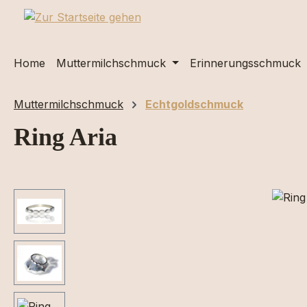
m Hauptinhalt springen
Zur Suche springen
Zur Hauptnavigation springen
Home
Muttermilchschmuck
Erinnerungsschmuck
Muttermilchschmuck
Echtgoldschmuck
Ring Aria
Bildergalerie überspringen