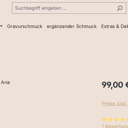
Gravurschmuck
ergänzender Schmuck
Extras & De
99,00 
Preise zzgl
Durchschnit
1 Bewertun