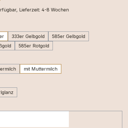
rfügbar, Lieferzeit: 4-8 Wochen
swählen
er
333er Gelbgold
585er Gelbgold
ßgold
585er Rotgold
wählen
ermilch
mit Muttermilch
swählen
lglanz