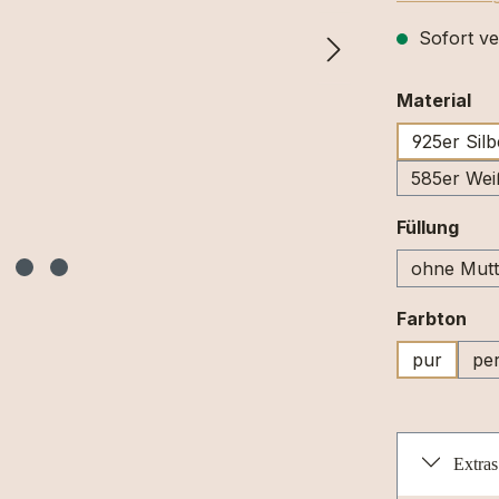
Sofort ve
au
Material
925er Silb
585er Wei
aus
Füllung
ohne Mutt
au
Farbton
pur
per
Extras