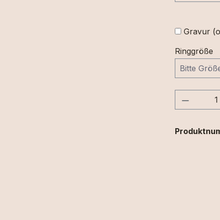
Gravur (o
Ringgröße
Produkt
Produktnu