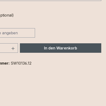
ptional)
 Anzahl: Gib den gewünschten Wert ein 
In den Warenkorb
mmer:
SW10136.12