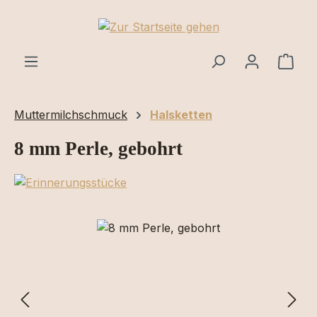
Zum Hauptinhalt springen
Ware
Muttermilchschmuck
Halsketten
8 mm Perle, gebohrt
Bildergalerie überspringen