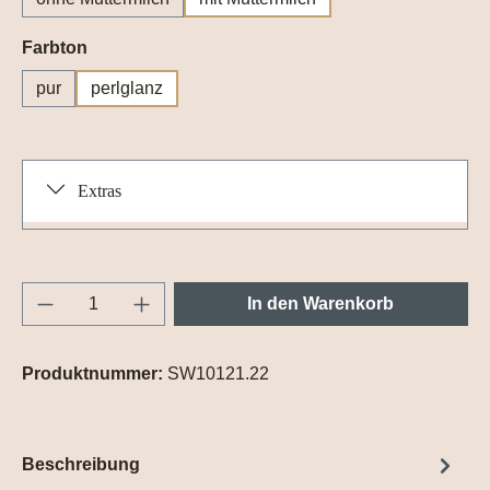
auswählen
Farbton
pur
perlglanz
Extras
Produkt Anzahl: Gib den gewünschten Wert e
In den Warenkorb
Produktnummer:
SW10121.22
Beschreibung