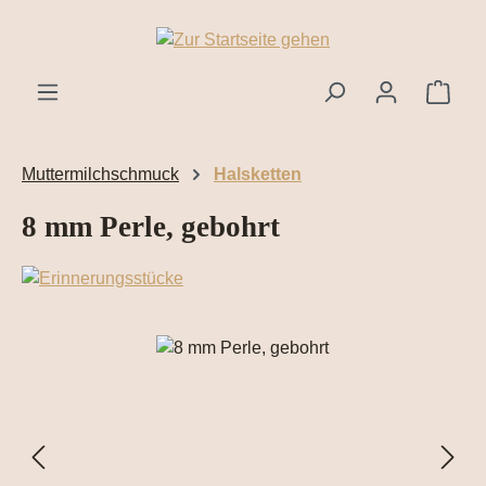
Zum Hauptinhalt springen
Ware
Muttermilchschmuck
Halsketten
8 mm Perle, gebohrt
Bildergalerie überspringen