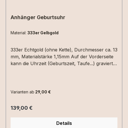
Anhänger Geburtsuhr
Material:
333er Gelbgold
333er Echtgold (ohne Kette), Durchmesser ca. 13
mm, Materialstärke 1,15mm Auf der Vorderseite
kann die Uhrzeit (Geburtszeit, Taufe...) graviert
werden. Hierzu einfach die Uhrzeit in die
Textbox schreiben. Auf der Rückseite Datum
(XX.XX.XX) und /oder ein Name mit max. 6
Zeichen.Bitte die entsprechenden
Varianten ab
29,00 €
Gravuroptionen auswählen.
Regulärer Preis:
139,00 €
Details