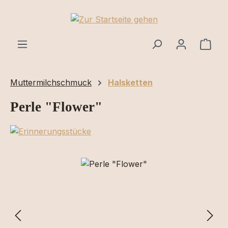
Zum Hauptinhalt springen
Ware
Muttermilchschmuck
Halsketten
Perle "Flower"
Bildergalerie überspringen