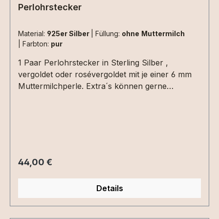
Durchschnittliche Bewertung von 5 von 5 Sternen
Perlohrstecker
Material:
925er Silber
|
Füllung:
ohne Muttermilch
|
Farbton:
pur
1 Paar Perlohrstecker in Sterling Silber ,
vergoldet oder rosévergoldet mit je einer 6 mm
Muttermilchperle. Extra´s können gerne
eingearbeitet werden. 15 ml Muttermilch reichen
für ein Paar Ohrstecker aus.Die Einarbeitungen
(Haare, Blattmetall usw.) müssen nur einmal für
das Paar Ohrringe ausgewählt werden.
Regulärer Preis:
44,00 €
Details