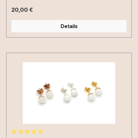
Regulärer Preis:
20,00 €
Details
Produktgalerie überspringen