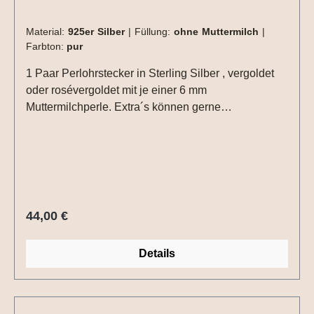
Material:
925er Silber
|
Füllung:
ohne Muttermilch
|
Farbton:
pur
1 Paar Perlohrstecker in Sterling Silber , vergoldet
oder rosévergoldet mit je einer 6 mm
Muttermilchperle. Extra´s können gerne
eingearbeitet werden. 15 ml Muttermilch reichen für
ein Paar Ohrstecker aus.Die Einarbeitungen (Haare,
Blattmetall usw.) müssen nur einmal für das Paar
Ohrringe ausgewählt werden.
Regulärer Preis:
44,00 €
Details