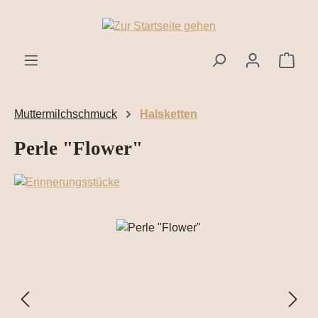
Zum Hauptinhalt springen
Ware
Muttermilchschmuck
Halsketten
Perle "Flower"
Bildergalerie überspringen