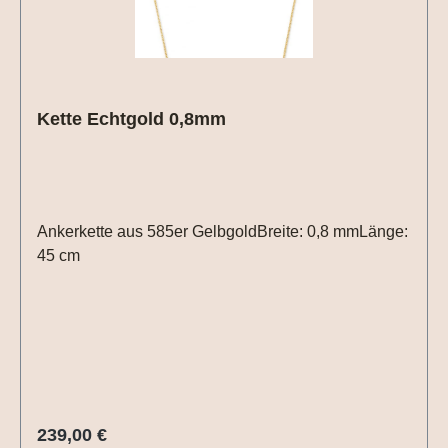
Kette Echtgold 0,8mm
Ankerkette aus 585er GelbgoldBreite: 0,8 mmLänge:
45 cm
Regulärer Preis:
239,00 €