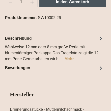
Produkt Anzahl: Gib den gewünschten Wert e
In den Warenkorb
Produktnummer:
SW10002.26
Beschreibung
Wahlweise 12 mm oder 8 mm große Perle mit
blumenförmiger Perlkappe.Das Tragefoto zeigt die 12
mm Perle.Gerne arbeiten wir hi…
Mehr
Bewertungen
Hersteller
Erinnerungsstücke - Muttermilchschmuck -