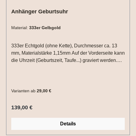
Anhänger Geburtsuhr
Material:
333er Gelbgold
333er Echtgold (ohne Kette), Durchmesser ca. 13
mm, Materialstärke 1,15mm Auf der Vorderseite kann
die Uhrzeit (Geburtszeit, Taufe...) graviert werden.
Hierzu einfach die Uhrzeit in die Textbox schreiben.
Auf der Rückseite Datum (XX.XX.XX) und /oder ein
Name mit max. 6 Zeichen.Bitte die entsprechenden
Gravuroptionen auswählen.
Varianten ab
29,00 €
Regulärer Preis:
139,00 €
Details