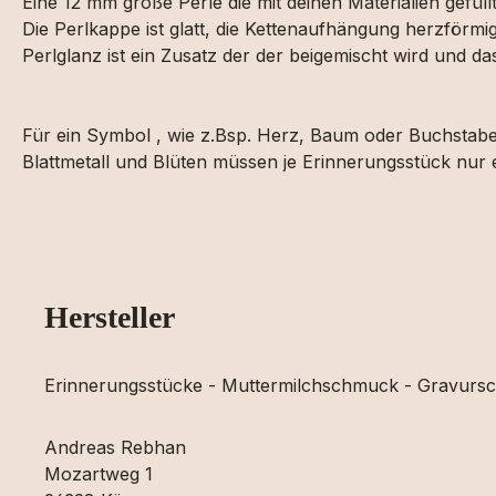
Eine 12 mm große Perle die mit deinen Materialien gefül
Die Perlkappe ist glatt, die Kettenaufhängung herzförmig
Perlglanz ist ein Zusatz der der beigemischt wird und d
Für ein Symbol , wie z.Bsp. Herz, Baum oder Buchstabe 
Blattmetall und Blüten müssen je Erinnerungsstück nur
Hersteller
Erinnerungsstücke - Muttermilchschmuck - Gravur
Andreas Rebhan
Mozartweg 1