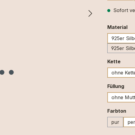
Sofort ve
au
Material
925er Silb
925er Silb
ausw
Kette
ohne Kett
aus
Füllung
ohne Mutt
au
Farbton
pur
per