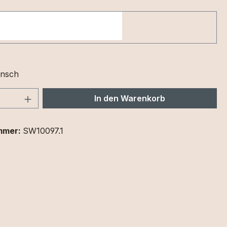
nsch
 Anzahl: Gib den gewünschten Wert ein 
In den Warenkorb
mmer:
SW10097.1