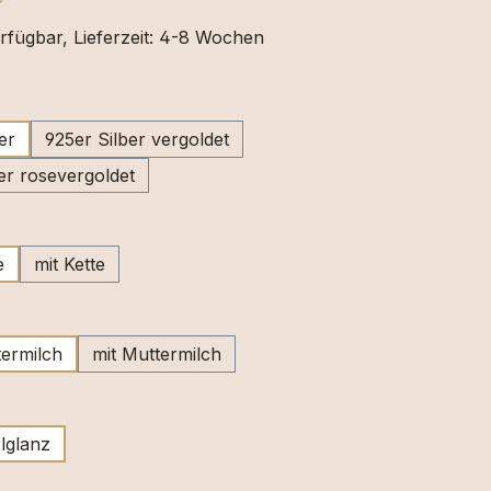
rfügbar, Lieferzeit: 4-8 Wochen
swählen
er
925er Silber vergoldet
er rosevergoldet
ählen
e
mit Kette
wählen
ermilch
mit Muttermilch
swählen
lglanz