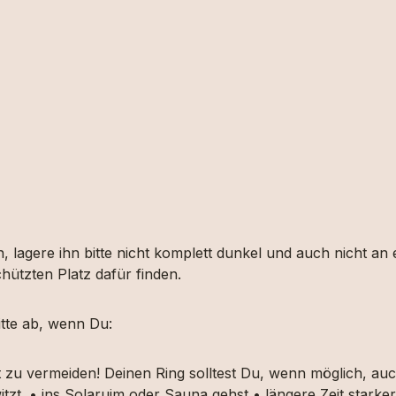
, lagere ihn bitte nicht komplett dunkel und auch nicht an
hützten Platz dafür finden.
tte ab, wenn Du:
t zu vermeiden! Deinen Ring solltest Du, wenn möglich, 
itzt. • ins Solaruim oder Sauna gehst • längere Zeit star