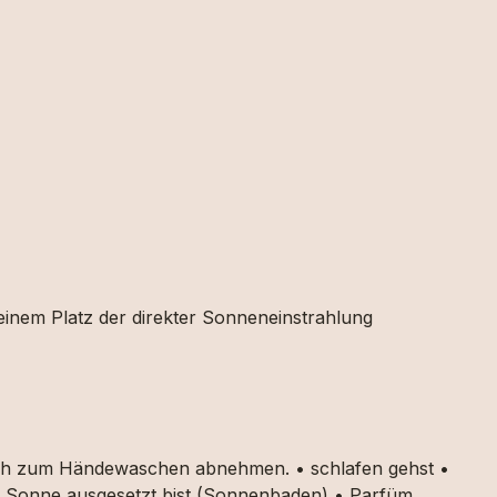
 einem Platz der direkter Sonneneinstrahlung
auch zum Händewaschen abnehmen. • schlafen gehst •
ker Sonne ausgesetzt bist (Sonnenbaden) • Parfüm