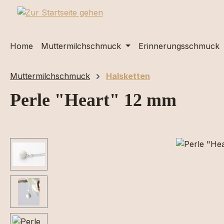
m Hauptinhalt springen
Zur Suche springen
Zur Hauptnavigation springen
Home
Muttermilchschmuck
Erinnerungsschmuck
Muttermilchschmuck
Halsketten
Perle "Heart" 12 mm
Bildergalerie überspringen