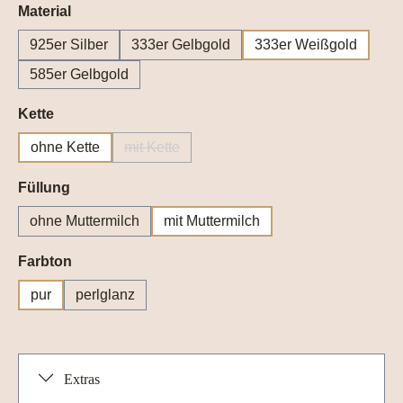
auswählen
Material
925er Silber
333er Gelbgold
333er Weißgold
585er Gelbgold
auswählen
Kette
ohne Kette
mit Kette
(Diese Option ist zurzeit nicht verfügbar.)
auswählen
Füllung
ohne Muttermilch
mit Muttermilch
auswählen
Farbton
pur
perlglanz
Extras