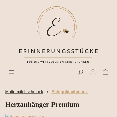
Zum Hauptinhalt springen
Ware
Muttermilchschmuck
Echtgoldschmuck
Herzanhänger Premium