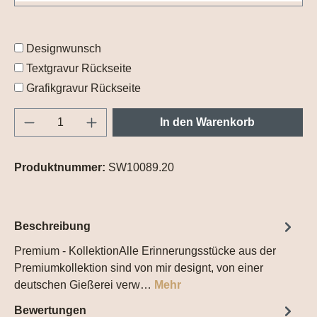
Designwunsch
Textgravur Rückseite
Grafikgravur Rückseite
Produkt Anzahl: Gib den gewünschten Wert e
In den Warenkorb
Produktnummer:
SW10089.20
Beschreibung
Premium - KollektionAlle Erinnerungsstücke aus der
Premiumkollektion sind von mir designt, von einer
deutschen Gießerei verw…
Mehr
Bewertungen