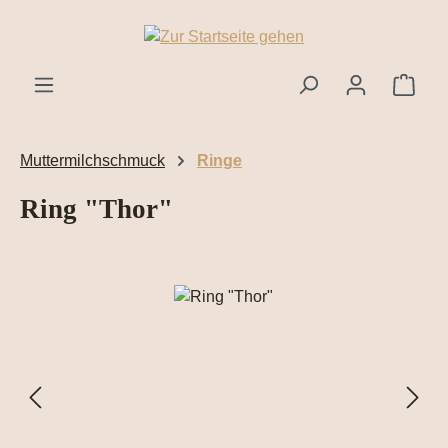
Zum Hauptinhalt springen
Ware
Muttermilchschmuck
Ringe
Ring "Thor"
Bildergalerie überspringen