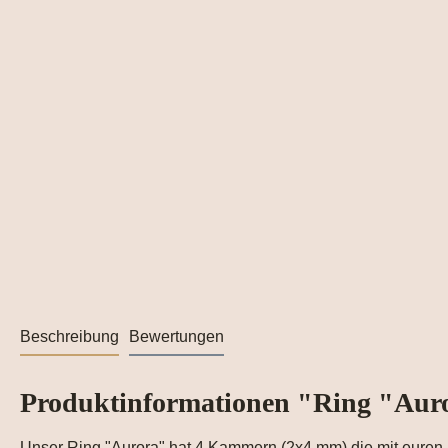
Beschreibung
Bewertungen
Produktinformationen "Ring "Aur
Unser Ring "Aurora" hat 4 Kammern (2x4 mm) die mit euren M