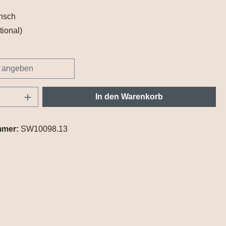
nsch
tional)
Anzahl: Gib den gewünschten Wert ein oder
In den Warenkorb
mmer:
SW10098.13