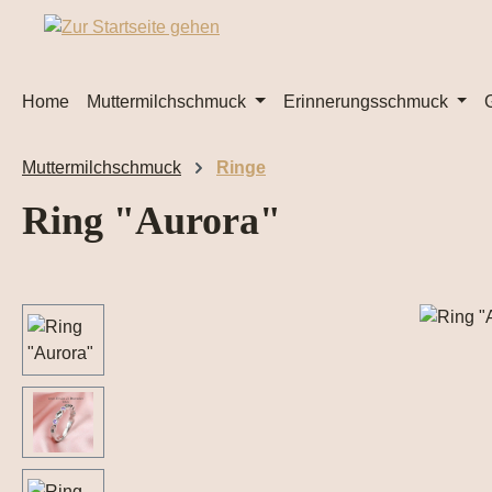
m Hauptinhalt springen
Zur Suche springen
Zur Hauptnavigation springen
Home
Muttermilchschmuck
Erinnerungsschmuck
Muttermilchschmuck
Ringe
Ring "Aurora"
Bildergalerie überspringen