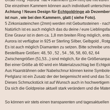
Die einzelnen Kammern können auch individuell unterschied
Achtung ! Neues Design für
Echtgoldringe
ab Dezember 2
ist nun , wie bei den Kammern, glatt ( siehe Foto).
5 Zirkoniasteinchen (2mm) werden mit Geburtssteinen - nac
Natürlich ist es auch möglich das du deine / eure Lieblingsfa
Eine Gravur ist in dem ca. 1,8 mm breiten Ring möglich, ents
Aurora ist verfügbar in 925 er Sterling Silber, Gelbgold , Ro
Es ist auch möglich Diamanten zu setzen. Bitte schreibe uns
Bestellbare Größen: 48, 50 , 52 , 54 , 56, 58, 60, 62, 64
Zwischengrößen (51,53...) sind möglich, für die Größenanpa
Bei einer Größe ab 60 wird ein Materialzuschlag bei Echtgold
Aus Haarsträhnen oder Nabelschnur können keine Symbole 
Perlglanz ist ein Zusatz der der beigemischt wird und das S
Dieses Schmuckstück ist auf Wunsch auch in hochwertigem 5
Da sich die Goldpreise aktuell stark verändern und die Mate
So können wir stets einen transparenten und tagesaktuellen 