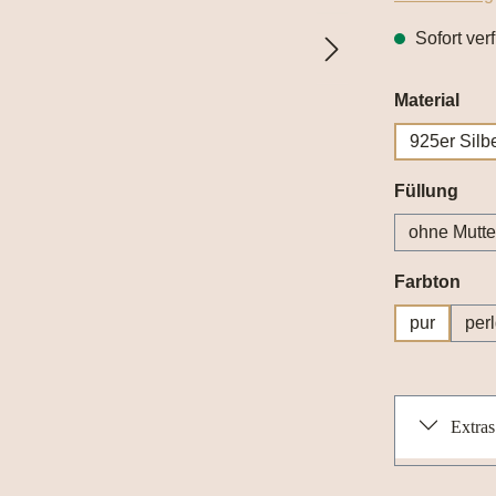
Sofort ver
aus
Material
925er Silb
aus
Füllung
ohne Mutte
aus
Farbton
pur
per
Extras