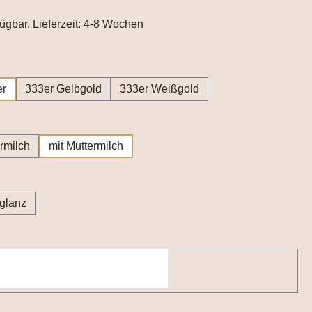
fügbar, Lieferzeit: 4-8 Wochen
wählen
er
333er Gelbgold
333er Weißgold
wählen
rmilch
mit Muttermilch
wählen
lglanz