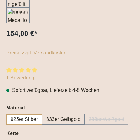
154,00 €
*
Preise zzgl. Versandkosten
Durchschnittliche Bewertung von 5 von 5 Sternen
1 Bewertung
Sofort verfügbar, Lieferzeit: 4-8 Wochen
auswählen
Material
925er Silber
333er Gelbgold
333er Weißgold
(Diese Option ist 
auswählen
Kette