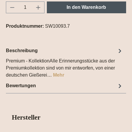
Produkt Anzahl: Gib den gewünschten Wert e
In den Warenkorb
Produktnummer:
SW10093.7
Beschreibung
Premium - KollektionAlle Erinnerungsstücke aus der
Premiumkollektion sind von mir entworfen, von einer
deutschen Gießerei…
Mehr
Bewertungen
Hersteller