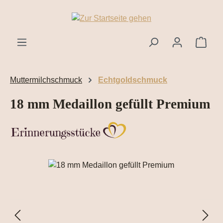
Zum Hauptinhalt springen
Ware
Muttermilchschmuck
Echtgoldschmuck
18 mm Medaillon gefüllt Premium
Bildergalerie überspringen