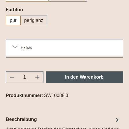
auswählen
Farbton
pur
perlglanz
Extras
Produkt Anzahl: Gib den gewünschten Wert e
In den Warenkorb
Produktnummer:
SW10088.3
Beschreibung