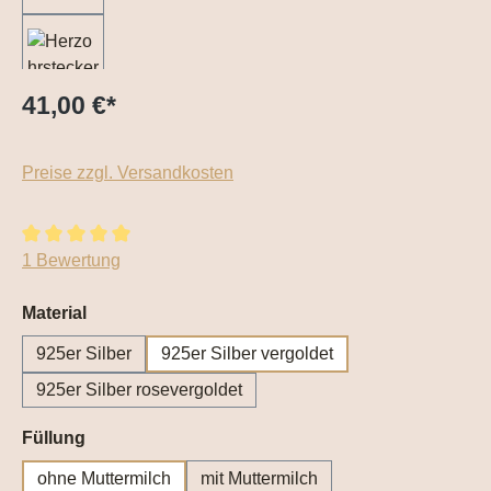
41,00 €
*
Preise zzgl. Versandkosten
Durchschnittliche Bewertung von 5 von 5 Sternen
1 Bewertung
auswählen
Material
925er Silber
925er Silber vergoldet
925er Silber rosevergoldet
auswählen
Füllung
ohne Muttermilch
mit Muttermilch