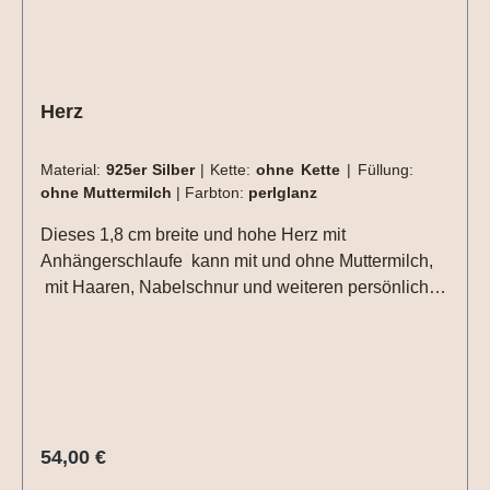
Herz
Material:
925er Silber
|
Kette:
ohne Kette
|
Füllung:
ohne Muttermilch
|
Farbton:
perlglanz
Dieses 1,8 cm breite und hohe Herz mit
Anhängerschlaufe kann mit und ohne Muttermilch,
mit Haaren, Nabelschnur und weiteren persönlichen
Erinnerungsmaterialien gefertigt werden. So entsteht
ein ganz individuelles Schmuckstück, das einen
wertvollen Lebensabschnitt oder eine besondere
Verbindung für immer bewahrt. Das Herz ganz ohne
Fassung ist ein liebevoller Begleiter für jeden Tag
und verbindet emotionale Bedeutung mit zarter
Regulärer Preis:
54,00 €
Eleganz. Ob als Erinnerung an Schwangerschaft,