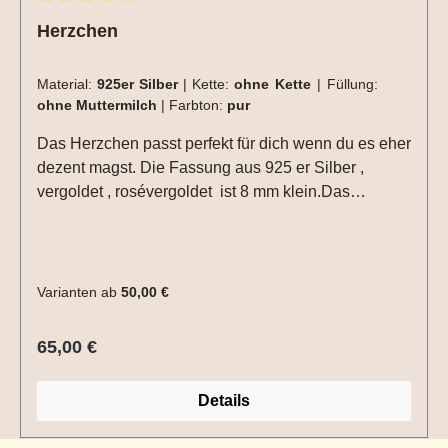
Durchschnittliche Bewertung von 5 von 5 Sternen
Herzchen
Material:
925er Silber
|
Kette:
ohne Kette
|
Füllung:
ohne Muttermilch
|
Farbton:
pur
Das Herzchen passt perfekt für dich wenn du es eher
dezent magst. Die Fassung aus 925 er Silber ,
vergoldet , rosévergoldet ist 8 mm klein.Das
Herzchen kann von beiden Seiten befüllt werden,
also super auch geeignet für Muttermilch aus 2
verschiedenen Stillzeiten oder unterschiedlichen
Materialien. Auch Kinder können das Herzchen
Varianten ab
50,00 €
tragen oder du kannst es auch als Charmanhänger
verwenden. Die Materialien werden direkt in die
Regulärer Preis:
65,00 €
Fassung eingearbeitet. Extras (Haare, Nabel,
Schrift...) kommen hier besonders gut zur Geltung,
Details
aber auch pur sieht das Herzchen sehr schön aus.
Aufgrund der kleinen Fassung sind Symbole nur