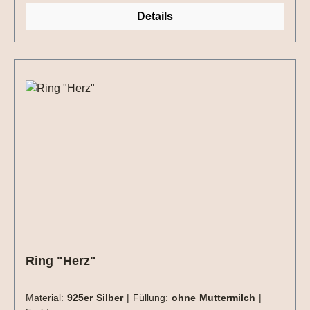
Geburt, Stillzeit oder an einen einzigartigen Moment
Details
im Leben – dieses Schmuckstück trägt
deine Geschichte auf ganz persönliche Weise in
sich. Dein Schmuckstück kann ganz nach
deinen Wünschen gestaltet und mit liebevollen
Details veredelt werden, zum Beispiel mit Blattsilber,
Blattgold, Blattrosé oder Blüten. Auch ein gedruckter
Text kann mit eingearbeitet werden. Bitte auch hier
die entsprechende Option wählen.Extra´s können
auf der Vorder und Rückseite eingearbeitet werden.
Ring "Herz"
Material:
925er Silber
|
Füllung:
ohne Muttermilch
|