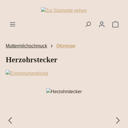
Zum Hauptinhalt springen
Ware
Muttermilchschmuck
Ohrringe
Herzohrstecker
Bildergalerie überspringen