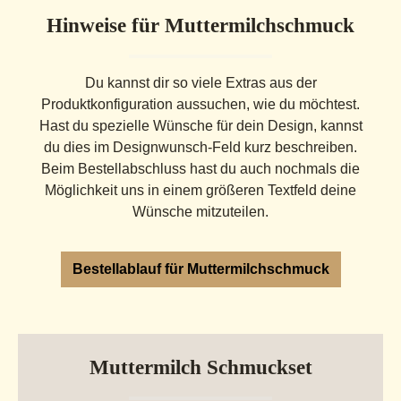
eingeschränkt möglich und von den jeweiligen
Hinweise für Muttermilchschmuck
Materialien abhängig. Bitte kurze Rücksprache
vorab. Dieses Schmuckstück ist auf Wunsch auch in
hochwertigem 333er und 585er Gold erhältlich. Da
Du kannst dir so viele Extras aus der
sich die Goldpreise aktuell stark verändern und die
Produktkonfiguration aussuchen, wie du möchtest.
Materialkosten erheblichen Schwankungen
Hast du spezielle Wünsche für dein Design, kannst
unterliegen, bieten wir diese Ausführung
du dies im Designwunsch-Feld kurz beschreiben.
ausschließlich auf persönliche Anfrage an. So
Beim Bestellabschluss hast du auch nochmals die
können wir stets einen transparenten und
Möglichkeit uns in einem größeren Textfeld deine
tagesaktuellen Preis für dein individuelles
Wünsche mitzuteilen.
Erinnerungsstück anbieten. Gerne erstellen wir ein
unverbindliches Angebot –
info@erinnerungsstuecke.de Eine Gravur ist
Bestellablauf für Muttermilchschmuck
aufgrund des begrenzten Platzes nur einzeilig
möglich. Für das tägliche Tragen empfiehlt sich
Sterling Silber.Vergoldete und rosévergoldete
Fassungen können sich nach längerer Tragezeit auf
Muttermilch Schmuckset
der Rückseite abnutzen.