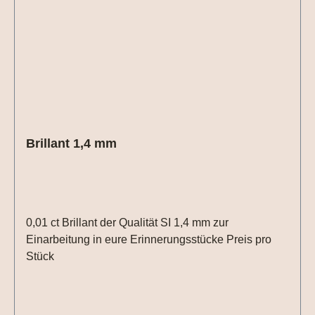
Ihnen ein unverbindliches Angebot –
info@erinnerungsstuecke.de Bestellbare Größen:
48, 50 , 52 , 54 , 56, 58, 60, 62, 64 Zwischengrößen
(51,53...) sind möglich, für die Größenanpassung
müssen wir allerdings 15 Euro zusätzlich berechnen,
bitte beachten !
Brillant 1,4 mm
0,01 ct Brillant der Qualität SI 1,4 mm zur
Einarbeitung in eure Erinnerungsstücke Preis pro
Stück