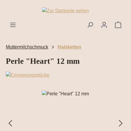
Zum Hauptinhalt springen
Ware
Muttermilchschmuck
Halsketten
Perle "Heart" 12 mm
Bildergalerie überspringen