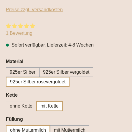
Preise zzgl. Versandkosten
Durchschnittliche Bewertung von 5 von 5 Sternen
1 Bewertung
Sofort verfügbar, Lieferzeit: 4-8 Wochen
auswählen
Material
925er Silber
925er Silber vergoldet
925er Silber rosevergoldet
auswählen
Kette
ohne Kette
mit Kette
auswählen
Füllung
ohne Muttermilch
mit Muttermilch