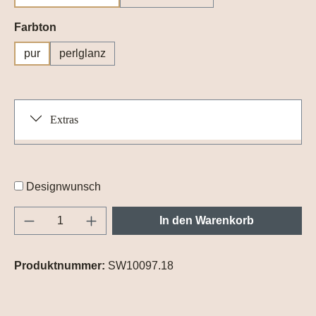
auswählen
Farbton
pur
perlglanz
Extras
Designwunsch
Produkt Anzahl: Gib den gewünschten Wert e
In den Warenkorb
Produktnummer:
SW10097.18