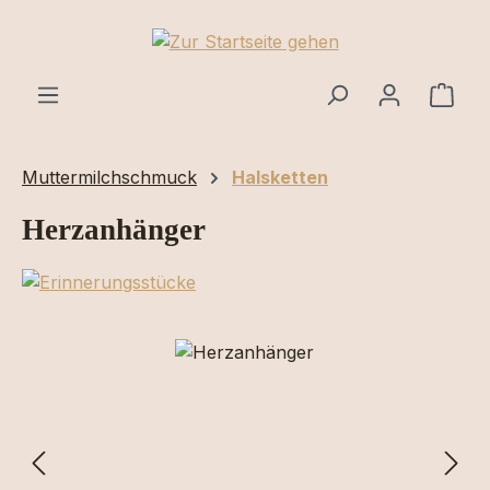
Zum Hauptinhalt springen
Ware
Muttermilchschmuck
Halsketten
Herzanhänger
Bildergalerie überspringen