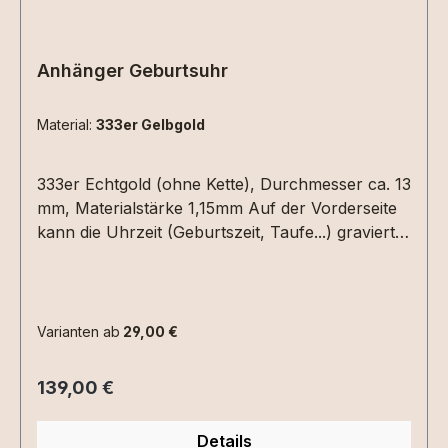
Anhänger Geburtsuhr
Material:
333er Gelbgold
333er Echtgold (ohne Kette), Durchmesser ca. 13
mm, Materialstärke 1,15mm Auf der Vorderseite
kann die Uhrzeit (Geburtszeit, Taufe...) graviert
werden. Hierzu einfach die Uhrzeit in die
Textbox schreiben. Auf der Rückseite Datum
(XX.XX.XX) und /oder ein Name mit max. 6
Zeichen.Bitte die entsprechenden
Varianten ab
29,00 €
Gravuroptionen auswählen.
Regulärer Preis:
139,00 €
Details