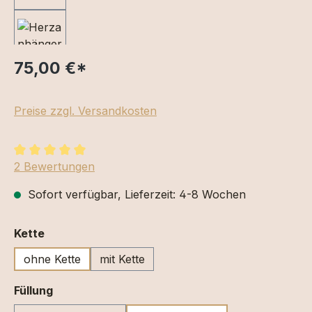
75,00 €
*
Preise zzgl. Versandkosten
Durchschnittliche Bewertung von 5 von 5 Sternen
2 Bewertungen
Sofort verfügbar, Lieferzeit: 4-8 Wochen
auswählen
Kette
ohne Kette
mit Kette
auswählen
Füllung