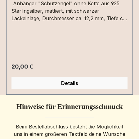
Anhänger "Schutzengel" ohne Kette aus 925
Sterlingsilber, mattiert, mit schwarzer
Lackeinlage, Durchmesser ca. 12,2 mm, Tiefe ca.
1,2 mmGravur ist auf der Rückseite mit ca. 8
Zeichen als Text in Druck- oder Schreibschrift
oder als Grafik per Dateiupload möglich.Bitte die
entsprechenden Gravuroptionen auswählen.
Regulärer Preis:
20,00 €
Details
Hinweise für Erinnerungsschmuck
Beim Bestellabschluss besteht die Möglichkeit
uns in einem größeren Textfeld deine Wünsche