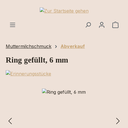
Zum Hauptinhalt springen
Ware
Muttermilchschmuck
Abverkauf
Ring gefüllt, 6 mm
Bildergalerie überspringen