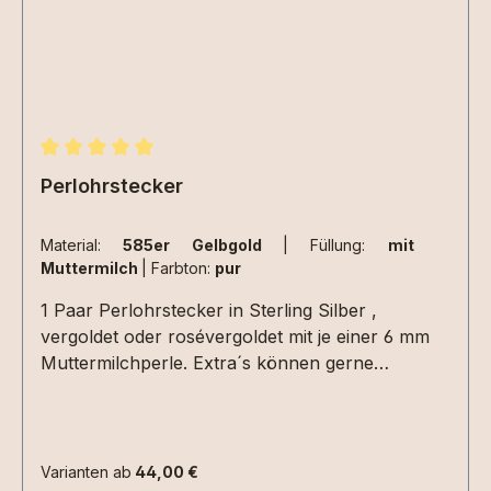
Durchschnittliche Bewertung von 5 von 5 Sternen
Perlohrstecker
Material:
585er Gelbgold
|
Füllung:
mit
Muttermilch
|
Farbton:
pur
1 Paar Perlohrstecker in Sterling Silber ,
vergoldet oder rosévergoldet mit je einer 6 mm
Muttermilchperle. Extra´s können gerne
eingearbeitet werden. 15 ml Muttermilch reichen
für ein Paar Ohrstecker aus.Die Einarbeitungen
(Haare, Blattmetall usw.) müssen nur einmal für
das Paar Ohrringe ausgewählt werden.
Varianten ab
44,00 €