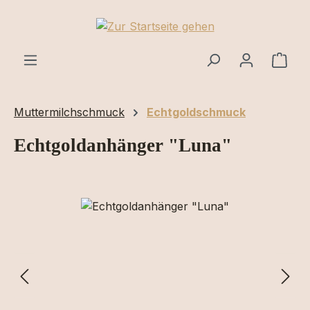
Zum Hauptinhalt springen
Ware
Muttermilchschmuck
Echtgoldschmuck
Echtgoldanhänger "Luna"
Bildergalerie überspringen