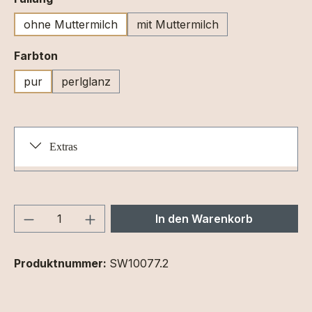
ohne Muttermilch
mit Muttermilch
auswählen
Farbton
pur
perlglanz
Extras
Produkt Anzahl: Gib den gewünschten We
In den Warenkorb
Produktnummer:
SW10077.2