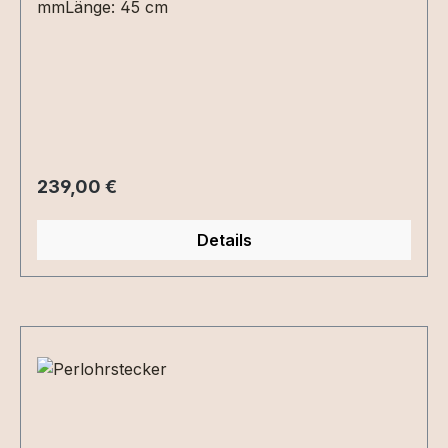
mmLänge: 45 cm
Regulärer Preis:
239,00 €
Details
Produktgalerie überspringen