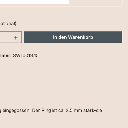
ptional)
 Anzahl: Gib den gewünschten Wert ein 
In den Warenkorb
mmer:
SW10018.15
 eingegossen. Der Ring ist ca. 2,5 mm stark-die