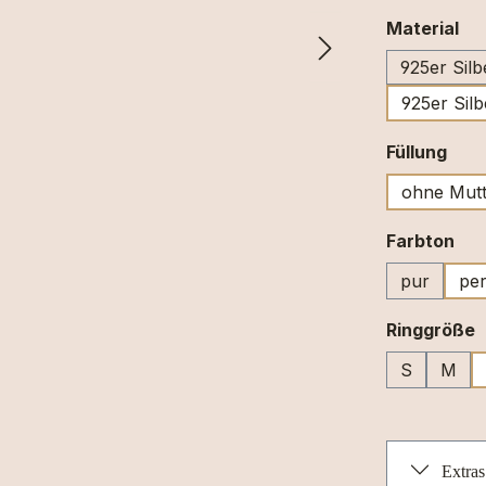
au
Material
925er Silb
925er Silb
aus
Füllung
ohne Mutt
au
Farbton
pur
per
a
Ringgröße
S
M
Extras