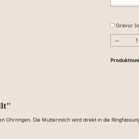
Gravur (o
Produkt
Produktnu
lt"
n Ohrringen. Die Muttermilch wird direkt in die Ringfassung