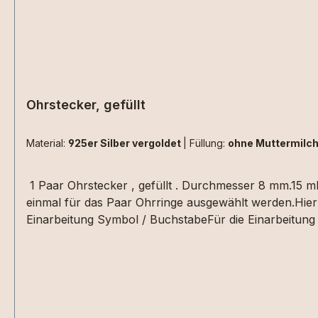
Ohrstecker, gefüllt
Material:
925er Silber vergoldet
|
Füllung:
ohne Muttermilc
1 Paar Ohrstecker , gefüllt . Durchmesser 8 mm.15 ml
einmal für das Paar Ohrringe ausgewählt werden.Hier 
Einarbeitung Symbol / BuchstabeFür die Einarbeitung 
Euro bitte zu den Extras"+ Einarbeitung Symbol/Buch
Warenkorb schreiben. Die Materialen müssen zusätzli
, da kommt es immer auf die Beschaffenheit der Haars
nebeneinander aus Haarsträhnen sind z.Bsp. nicht um