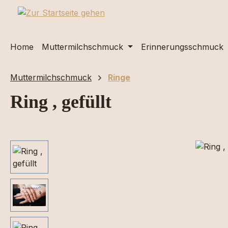
m Hauptinhalt springen
Zur Suche springen
Zur Hauptnavigation springen
Home
Muttermilchschmuck
Erinnerungsschmuck
Muttermilchschmuck
Ringe
Ring , gefüllt
Bildergalerie überspringen