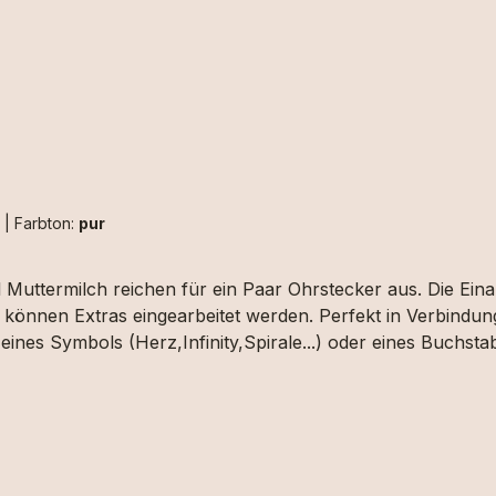
h
|
Farbton:
pur
 Muttermilch reichen für ein Paar Ohrstecker aus. Die Ein
können Extras eingearbeitet werden. Perfekt in Verbindung
eines Symbols (Herz,Infinity,Spirale...) oder eines Buchs
stabe" auswählen und uns die das gewünschte Motiv upload
ch ausgewählt werden.Aufgrund der begrenzten Fläche sind
trähne/n an. Dies können wir aber erst beurteilen wenn wir
setzbar.