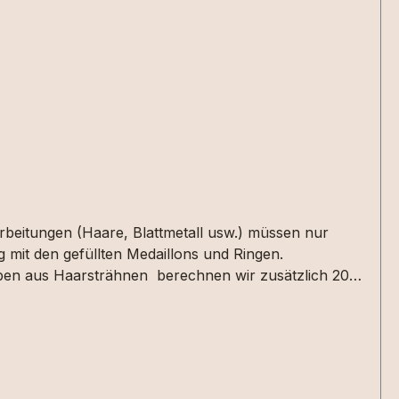
arbeitungen (Haare, Blattmetall usw.) müssen nur
 mit den gefüllten Medaillons und Ringen.
taben aus Haarsträhnen berechnen wir zusätzlich 20
en oder in der Textbox für Mitteilungen im
 nicht alle Designs mit jeder Haarsträhne umsetzbar
 die Materialien bei uns haben. 2 kleine Herzen