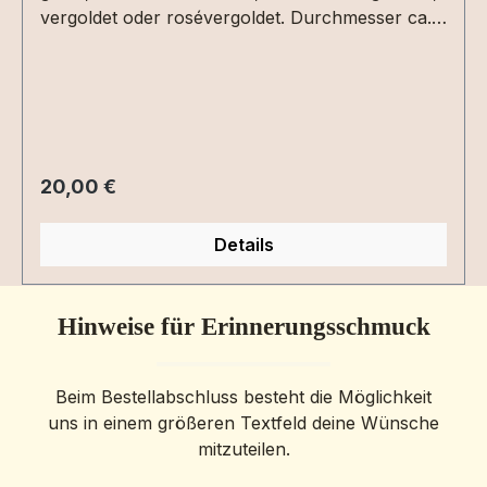
vergoldet oder rosévergoldet. Durchmesser ca.
14 mm (ohne Kette). Die Gravur ist auf der
Vorder - und Rückseite in Druck - oder
Schreibschrift möglich.Auch Gravuren von
Zeichnungen, Handschriften, CTG´s sind
möglich. Einfach entsprechende Gravuroption
auswählen und die Datei per Upload mit in den
Regulärer Preis:
20,00 €
Warenkorb legen.Lasergravuren
(Fuß-/Handabdrücke) sind auf vergoldeten
Details
Platten nicht möglich.
Hinweise für Erinnerungsschmuck
Beim Bestellabschluss besteht die Möglichkeit
uns in einem größeren Textfeld deine Wünsche
mitzuteilen.