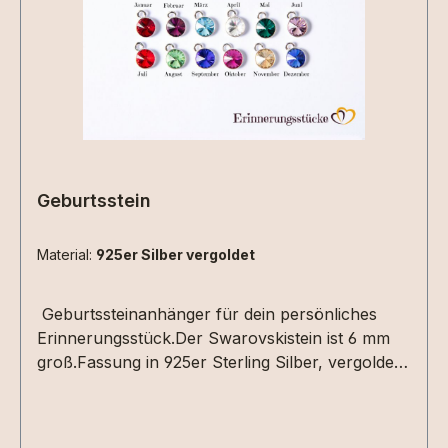
Ihnen ein unverbindliches Angebot –
info@erinnerungsstuecke.de Bestellbare
Größen: 48, 50 , 52 , 54 , 56, 58, 60, 62, 64
Zwischengrößen (51,53...) sind möglich, für die
Größenanpassung müssen wir allerdings 15 Euro
zusätzlich berechnen, bitte beachten !
Geburtsstein
Material:
925er Silber vergoldet
Geburtssteinanhänger für dein persönliches
Erinnerungsstück.Der Swarovskistein ist 6 mm
groß.Fassung in 925er Sterling Silber, vergoldet
oder roséveroldet.