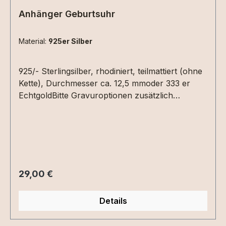
Anhänger Geburtsuhr
Material:
925er Silber
925/- Sterlingsilber, rhodiniert, teilmattiert (ohne
Kette), Durchmesser ca. 12,5 mmoder 333 er
EchtgoldBitte Gravuroptionen zusätzlich
auswählen - der Preis ist nur die reine
Gravurplatte! Auf der Vorderseite kann die
Uhrzeit (Geburtszeit, Taufe...) graviert werden.
Hierzu einfach die Uhrzeit in die Textbox
schreiben. Auf der Rückseite Datum (XX.XX.XX)
und /oder ein Name
Regulärer Preis:
29,00 €
Details