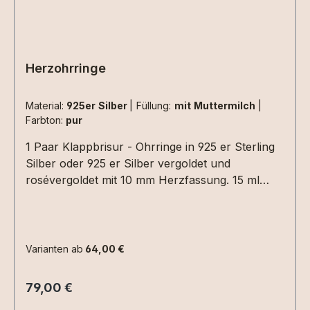
Herzohrringe
Material:
925er Silber
|
Füllung:
mit Muttermilch
|
Farbton:
pur
1 Paar Klappbrisur - Ohrringe in 925 er Sterling
Silber oder 925 er Silber vergoldet und
rosévergoldet mit 10 mm Herzfassung. 15 ml
Muttermilch reichen für ein Paar Ohrstecker
aus. Die Einarbeitungen (Haare, Blattmetall usw.)
müssen nur einmal für das Paar Ohrringe
ausgewählt werden.
Varianten ab
64,00 €
Regulärer Preis:
79,00 €