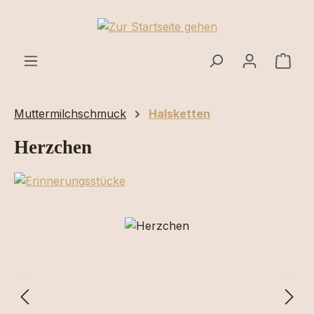
Zum Hauptinhalt springen
Ware
Muttermilchschmuck
Halsketten
Herzchen
Bildergalerie überspringen