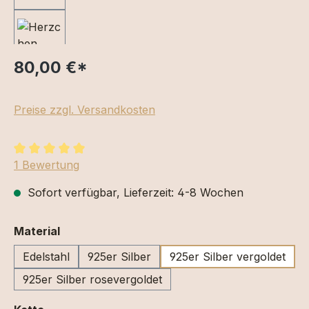
80,00 €
*
Preise zzgl. Versandkosten
Durchschnittliche Bewertung von 5 von 5 Sternen
1 Bewertung
Sofort verfügbar, Lieferzeit: 4-8 Wochen
auswählen
Material
Edelstahl
925er Silber
925er Silber vergoldet
925er Silber rosevergoldet
auswählen